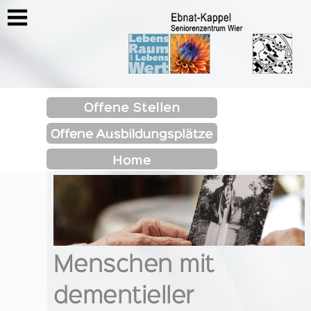
https://www.seniorenzentrum-
wier.ch/menschenmitdementiellererkrankung
Menschen mit
dementieller