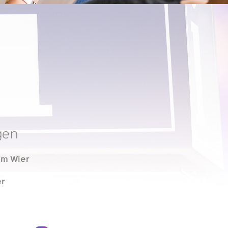
ngen
um Wier
er